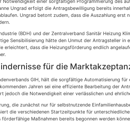
r Notwendigkeit einer sorgfältigen Programmierung des au
ne Ungrad erfolgt die Antragsbewilligung bereits innerha
 ablaufen. Ungrad betont zudem, dass die Auszahlung erst
dern.
ustrie (BDH) und der Zentralverband Sanitär Heizung Klima
itige Sensibilisierung hätte den Unmut der Antragsteller in
 erleichtert, dass die Heizungsförderung endlich angelauf
er.
ndernisse für die Marktakzeptan
ndenverbands GIH, hält die sorgfältige Automatisierung für
mmenden Jahren sei eine effiziente Bearbeitung der Ant
iert jedoch die Notwendigkeit einer verlässlichen und ehrlic
ung, die zunächst nur für selbstnutzende Einfamilienhausbes
iert die verschiedenen Startzeitpunkte für unterschiedlich
ass förderfähige Maßnahmen bereits begonnen werden könn