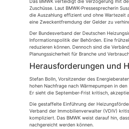
Das BMWK verteidigt die Verzögerung mit de
Zuschüsse. Laut BMWK-Pressesprecherin Susan
die Auszahlung effizient und ohne Wartezeit
eine Zweckentfremdung der Gelder zu verhin
Der Bundesverband der Deutschen Heizungsind
Informationspolitik der Behörden. Eine frühze
reduzieren können. Dennoch sind die Verbände
Planungssicherheit für Branche und Verbrauch
Herausforderungen und Hi
Stefan Bolln, Vorsitzender des Energieberate
hohen Nachfrage nach Wärmepumpen in den ko
Er sieht die September-Frist kritisch, akzept
Die gestaffelte Einführung der Heizungsförder
Verband der Immobilienverwalter (VDIV) kritis
kompliziert. Das BMWK weist darauf hin, d
nachgereicht werden können.