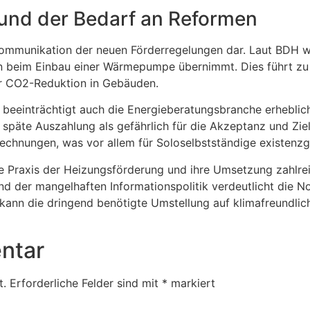
nd der Bedarf an Reformen
Kommunikation der neuen Förderregelungen dar. Laut BDH wi
ten beim Einbau einer Wärmepumpe übernimmt. Dies führt z
 CO2-Reduktion in Gebäuden.
 beeinträchtigt auch die Energieberatungsbranche erhebli
 späte Auszahlung als gefährlich für die Akzeptanz und Zi
Rechnungen, was vor allem für Soloselbstständige existenz
e Praxis der Heizungsförderung und ihre Umsetzung zahlrei
d der mangelhaften Informationspolitik verdeutlicht die N
kann die dringend benötigte Umstellung auf klimafreundlic
ntar
t.
Erforderliche Felder sind mit
*
markiert