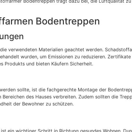
offarmer Bodentreppen trägt dazu bei, die Luftqualität zu
ffarmen Bodentreppen
erungen
f die verwendeten Materialien geachtet werden. Schadstoff
 behandelt wurden, um Emissionen zu reduzieren. Zertifikate
nes Produkts und bieten Käufern Sicherheit.
t werden sollte, ist die fachgerechte Montage der Bodentr
n Bereichen des Hauses verbreiten. Zudem sollten die Trep
ndheit der Bewohner zu schützen.
st ein wichtiger Schritt in Richtung gesundes Wohnen. Dur