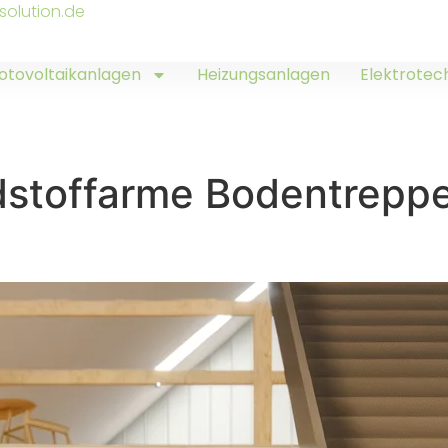
solution.de
otovoltaikanlagen
Heizungsanlagen
Elektrotec
adstoffarme Bodentrepp