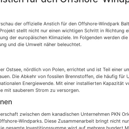
chau der offizielle Anstich für den Offshore-Windpark Balt
rojekt stellt nicht nur einen wichtigen Schritt in Richtung 
ung der europäischen Klimaziele. Im Folgenden werden die
ung und die Umwelt näher beleuchtet.
r Ostsee, nördlich von Polen, errichtet und ist Teil einer 
auen. Die Abkehr von fossilen Brennstoffen, die häufig fü
r nationalen Energiewende. Mit einer installierten Kapazität
lte mit sauberem Strom zu versorgen.
onen
tnerschaft zwischen dem kanadischen Unternehmen PKN Orl
 Offshore-Windparks. Diese Zusammenarbeit bringt nicht n
 Die gesamte Investitionssumme wird auf mehrere hundert M