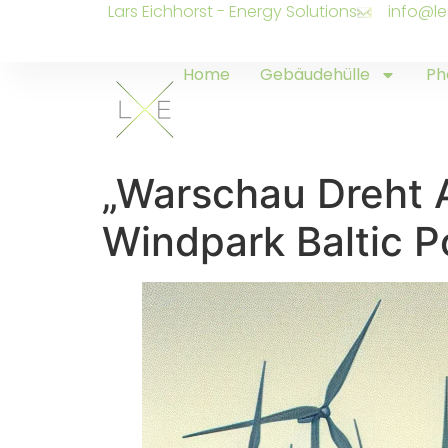
Lars Eichhorst - Energy Solutions
info@le
Home
Gebäudehülle
Ph
„Warschau Dreht A
Windpark Baltic 