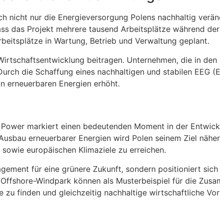
ch nicht nur die Energieversorgung Polens nachhaltig verän
 dass das Projekt mehrere tausend Arbeitsplätze während d
rbeitsplätze in Wartung, Betrieb und Verwaltung geplant.
Wirtschaftsentwicklung beitragen. Unternehmen, die in den 
 Durch die Schaffung eines nachhaltigen und stabilen EEG 
 in erneuerbaren Energien erhöht.
c Power markiert einen bedeutenden Moment in der Entwickl
usbau erneuerbarer Energien wird Polen seinem Ziel näher
 sowie europäischen Klimaziele zu erreichen.
gagement für eine grünere Zukunft, sondern positioniert sich
en Offshore-Windpark können als Musterbeispiel für die Zus
u finden und gleichzeitig nachhaltige wirtschaftliche Vort