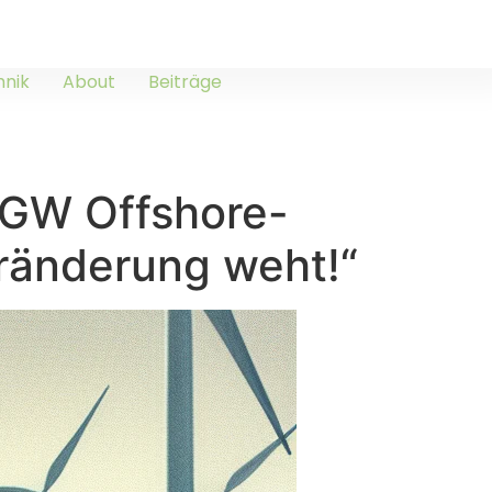
hnik
About
Beiträge
2 GW Offshore-
eränderung weht!“