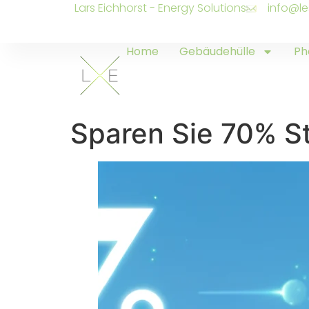
Lars Eichhorst - Energy Solutions
info@le
Home
Gebäudehülle
Ph
Sparen Sie 70% S