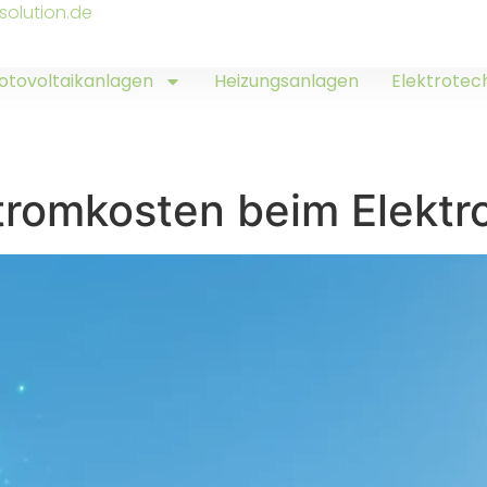
solution.de
otovoltaikanlagen
Heizungsanlagen
Elektrotec
tromkosten beim Elekt