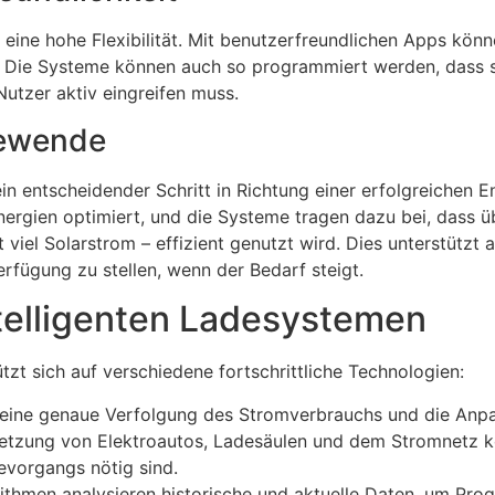
n eine hohe Flexibilität. Mit benutzerfreundlichen Apps k
 Die Systeme können auch so programmiert werden, dass si
Nutzer aktiv eingreifen muss.
iewende
ein entscheidender Schritt in Richtung einer erfolgreichen E
ergien optimiert, und die Systeme tragen dazu bei, dass ü
viel Solarstrom – effizient genutzt wird. Dies unterstützt 
rfügung zu stellen, wenn der Bedarf steigt.
ntelligenten Ladesystemen
tzt sich auf verschiedene fortschrittliche Technologien:
n eine genaue Verfolgung des Stromverbrauchs und die Anp
netzung von Elektroautos, Ladesäulen und dem Stromnetz 
evorgangs nötig sind.
orithmen analysieren historische und aktuelle Daten, um Pr