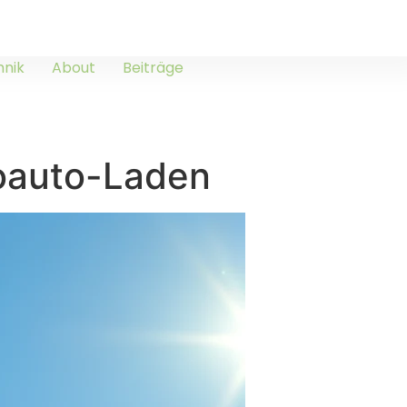
hnik
About
Beiträge
roauto-Laden