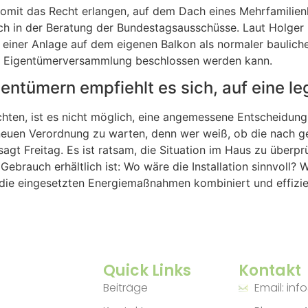
mit das Recht erlangen, auf dem Dach eines Mehrfamilienha
noch in der Beratung der Bundestagsausschüsse. Laut Holge
ion einer Anlage auf dem eigenen Balkon als normaler baul
der Eigentümerversammlung beschlossen werden kann.
entümern empfiehlt es sich, auf eine l
chten, ist es nicht möglich, eine angemessene Entscheidung 
r neuen Verordnung zu warten, denn wer weiß, ob die nach g
t Freitag. Es ist ratsam, die Situation im Haus zu überpr
ebrauch erhältlich ist: Wo wäre die Installation sinnvoll?
 die eingesetzten Energiemaßnahmen kombiniert und effizie
Quick Links
Kontakt
Beiträge
Email: inf