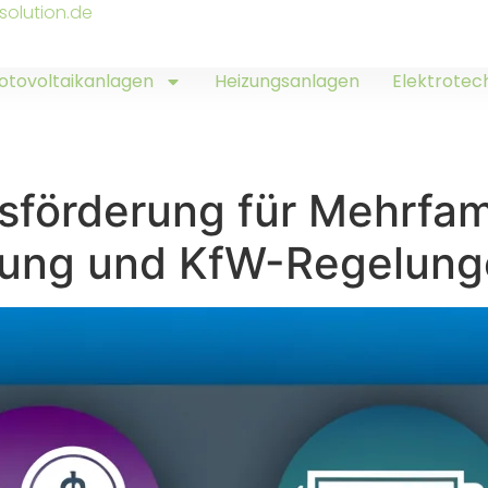
solution.de
otovoltaikanlagen
Heizungsanlagen
Elektrotec
sförderung für Mehrfam
ng und KfW-Regelunge