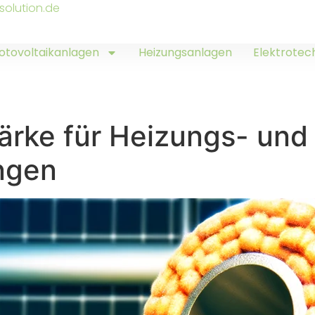
solution.de
otovoltaikanlagen
Heizungsanlagen
Elektrotec
rke für Heizungs- und
ngen