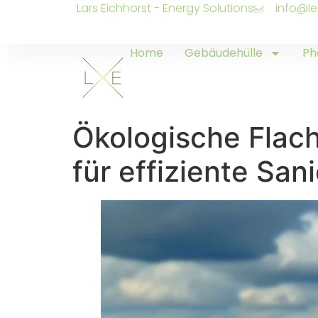
Lars Eichhorst - Energy Solutions
info@le
Home
Gebäudehülle
Ph
Ökologische Fla
für effiziente San