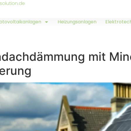
solution.de
otovoltaikanlagen
Heizungsanlagen
Elektrotec
chdachdämmung mit Min
ierung