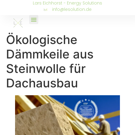
Lars Eichhorst - Energy Solutions
info@lesolution.de
Ökologische
Dämmkeile aus
Steinwolle für
Dachausbau