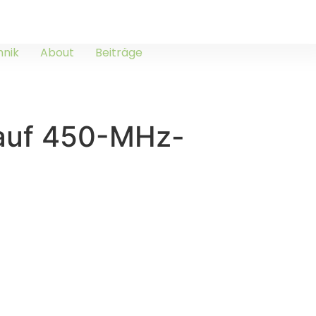
hnik
About
Beiträge
auf 450-MHz-