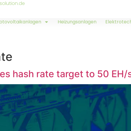
solution.de
otovoltaikanlagen
Heizungsanlagen
Elektrotec
ate
es hash rate target to 50 EH/