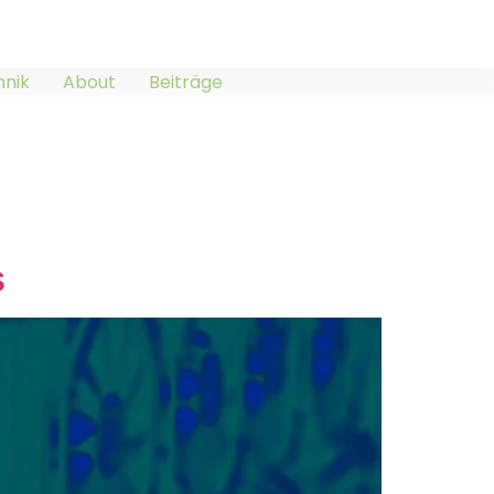
hnik
About
Beiträge
s