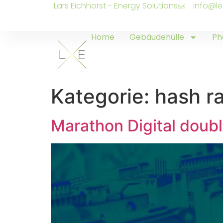
Lars Eichhorst - Energy Solutions
info@le
Home
Gebäudehülle
Ph
Kategorie:
hash r
Marathon Digital doubl