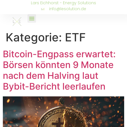
Lars Eichhorst - Energy Solutions
info@lesolution.de
Kategorie:
ETF
Bitcoin-Engpass erwartet:
Börsen könnten 9 Monate
nach dem Halving laut
Bybit-Bericht leerlaufen