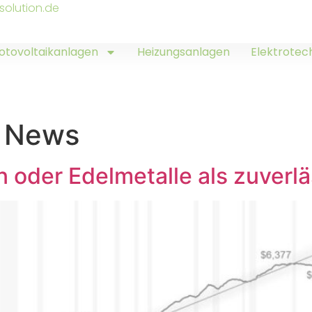
solution.de
otovoltaikanlagen
Heizungsanlagen
Elektrotec
n News
oin oder Edelmetalle als zuver