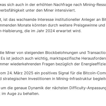
 was sich auch in der erhöhten Nachfrage nach Mining-Ress
erbsfähigkeit unter den Miner intensiviert.
t, ist das wachsende Interesse institutioneller Anleger an B
mmenden Monate könnten durch weitere Preisgewinne und ei
n-Halbierung, die im Jahr 2024 erwartet wird.
 die Miner von steigenden Blockbelohnungen und Transaction
t. Es ist jedoch auch wichtig, marktspezifische Herausford
mer wiederkehrenden Fragen bezüglich der Energieeffizie
om 24. März 2025 ein positives Signal für die Bitcoin-Com
 strategischen Investitionen in Mining-Infrastruktur beglei
, um die genaue Dynamik der nächsten Difficulty-Anpassun
 im Auge zu behalten.