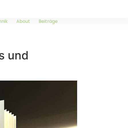
hnik
About
Beiträge
s und