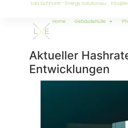
Lars Eichhorst - Energy Solutions
info@le
Home
Gebäudehülle
Ph
Aktueller Hashrat
Entwicklungen